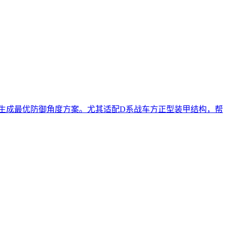
速生成最优防御角度方案。尤其适配D系战车方正型装甲结构，帮