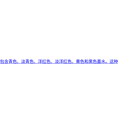
统，包含青色、淡青色、洋红色、淡洋红色、黄色和黑色墨水。这