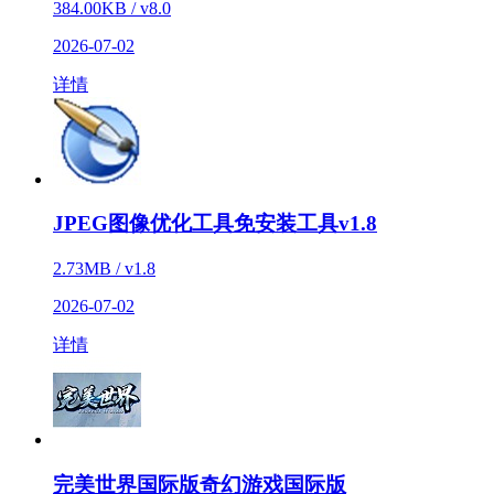
384.00KB / v8.0
2026-07-02
详情
JPEG图像优化工具免安装工具v1.8
2.73MB / v1.8
2026-07-02
详情
完美世界国际版奇幻游戏国际版