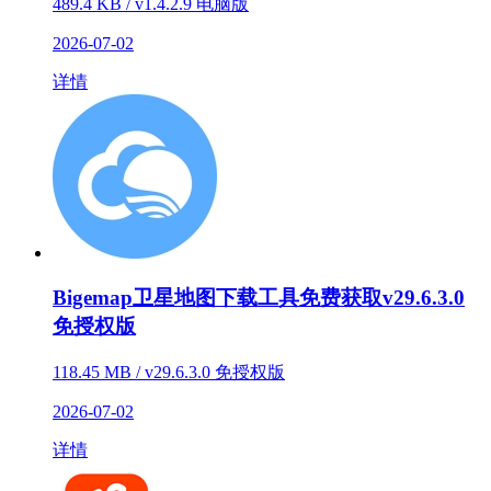
489.4 KB / v1.4.2.9 电脑版
2026-07-02
详情
Bigemap卫星地图下载工具免费获取v29.6.3.0
免授权版
118.45 MB / v29.6.3.0 免授权版
2026-07-02
详情