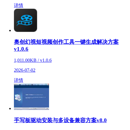
详情
奥创幻视短视频创作工具一键生成解决方案
v1.0.6
1,011.00KB / v1.0.6
2026-07-02
详情
手写板驱动安装与多设备兼容方案v8.0