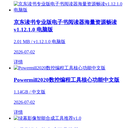
京东读书专业版电子书阅读器海量资源畅读
v1.12.1.0 电脑版
2.01 MB / v1.12.1.0 电脑版
2026-07-02
详情
Powermill2020数控编程工具核心功能中文版
1.14GB / 中文版
2026-07-02
详情