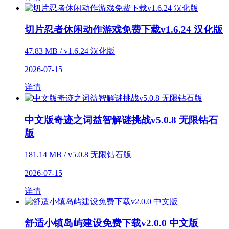
切片忍者休闲动作游戏免费下载v1.6.24 汉化版
47.83 MB / v1.6.24 汉化版
2026-07-15
详情
中文版奇迹之词益智解谜挑战v5.0.8 无限钻石
版
181.14 MB / v5.0.8 无限钻石版
2026-07-15
详情
舒适小镇岛屿建设免费下载v2.0.0 中文版