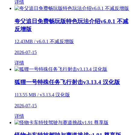
详情
夸父追日免费畅玩版特色玩法介绍v6.0.1 不减
反增版
12.43MB / v6.0.1 不减反增版
2026-07-15
详情
狐狸一号特殊任务飞行射击v3.13.4 汉化版
113.55 MB / v3.13.4 汉化版
2026-07-15
详情