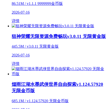
86.51M / v1.1.1 9999999金币版
2026-07-16
详情
狙神荣耀无限资源免费畅玩v3.0.11 无限黄金版
445.5M / v3.0.11 无限黄金版
2026-07-16
详情
烟雨江湖水墨武侠世界自由探索v1.124.57920
无限金币版
685.1M / v1.124.57920 无限金币版