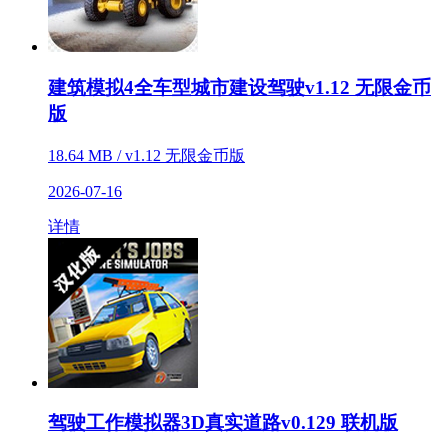
建筑模拟4全车型城市建设驾驶v1.12 无限金币
版
18.64 MB / v1.12 无限金币版
2026-07-16
详情
驾驶工作模拟器3D真实道路v0.129 联机版