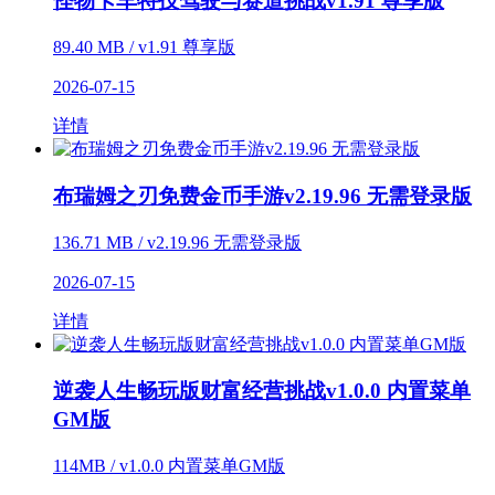
怪物卡车特技驾驶与赛道挑战v1.91 尊享版
89.40 MB / v1.91 尊享版
2026-07-15
详情
布瑞姆之刃免费金币手游v2.19.96 无需登录版
136.71 MB / v2.19.96 无需登录版
2026-07-15
详情
逆袭人生畅玩版财富经营挑战v1.0.0 内置菜单
GM版
114MB / v1.0.0 内置菜单GM版