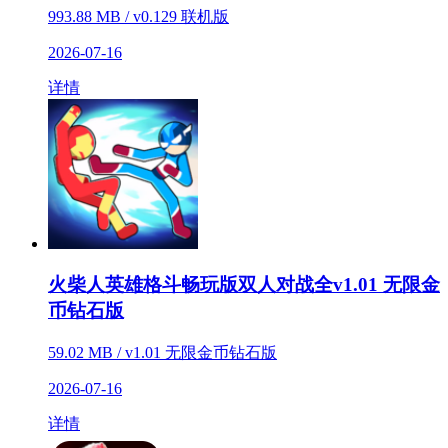
993.88 MB / v0.129 联机版
2026-07-16
详情
火柴人英雄格斗畅玩版双人对战全v1.01 无限金
币钻石版
59.02 MB / v1.01 无限金币钻石版
2026-07-16
详情