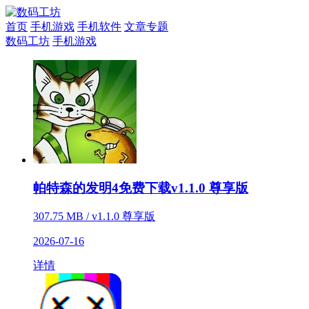
首页
手机游戏
手机软件
文章专题
数码工坊
手机游戏
帕特森的发明4免费下载v1.1.0 尊享版
307.75 MB / v1.1.0 尊享版
2026-07-16
详情