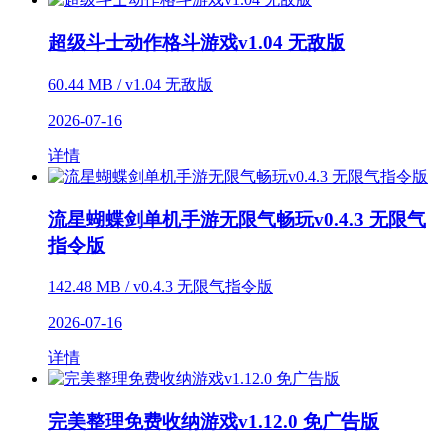
超级斗士动作格斗游戏v1.04 无敌版
60.44 MB / v1.04 无敌版
2026-07-16
详情
流星蝴蝶剑单机手游无限气畅玩v0.4.3 无限气
指令版
142.48 MB / v0.4.3 无限气指令版
2026-07-16
详情
完美整理免费收纳游戏v1.12.0 免广告版