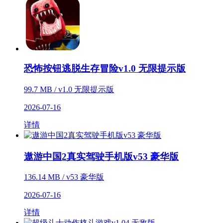
恐怖按钮逃脱生存冒险v1.0 无限提示版
99.7 MB / v1.0 无限提示版
2026-07-16
详情
遨游中国2真实驾驶手机版v53 豪华版
136.14 MB / v53 豪华版
2026-07-16
详情