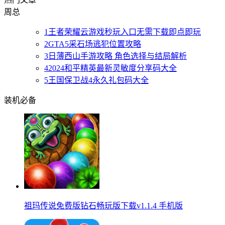
周
总
1
王者荣耀云游戏秒玩入口无需下载即点即玩
2
GTA5采石场逃犯位置攻略
3
日薄西山手游攻略 角色选择与结局解析
4
2024和平精英最新灵敏度分享码大全
5
王国保卫战4永久礼包码大全
装机必备
祖玛传说免费版钻石畅玩版下载v1.1.4 手机版