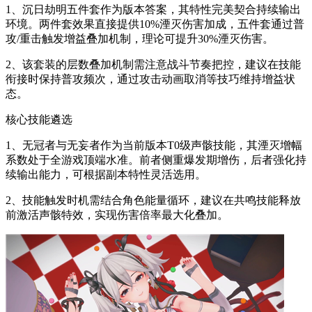
1、沉日劫明五件套作为版本答案，其特性完美契合持续输出
环境。两件套效果直接提供10%湮灭伤害加成，五件套通过普
攻/重击触发增益叠加机制，理论可提升30%湮灭伤害。
2、该套装的层数叠加机制需注意战斗节奏把控，建议在技能
衔接时保持普攻频次，通过攻击动画取消等技巧维持增益状
态。
核心技能遴选
1、无冠者与无妄者作为当前版本T0级声骸技能，其湮灭增幅
系数处于全游戏顶端水准。前者侧重爆发期增伤，后者强化持
续输出能力，可根据副本特性灵活选用。
2、技能触发时机需结合角色能量循环，建议在共鸣技能释放
前激活声骸特效，实现伤害倍率最大化叠加。