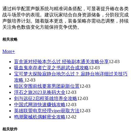
通过科学配置声骸系统与精准词条搭配，可显著提升椿在各类
战斗场景中的表现。建议玩家结合自身资源储备，分阶段完成
声骸培养计划。随着版本更迭，装备策略亦需动态调整，持续
关注角色数值变化方能保持竞争优势。
相关攻略
More
+
盲盒派对经验本怎么过 经验副本通关攻略分享
12-03
吸血鬼幸存者亡灵之书超武合成攻略
12-03
宝可梦大探险寂静台地怎么过？ 寂静台地详细过关技巧
攻略
12-03
暗区突围前线要塞男团刷新位置
12-03
浮石之旅2023兑换码大全
12-03
剑与远征2启程英雄培养全攻略
12-03
中国式网游快速赚钱攻略
12-03
英雄联盟电竞经理viper获取方法
12-03
鸣潮聚械机偶解密全攻略
12-02
相关软件