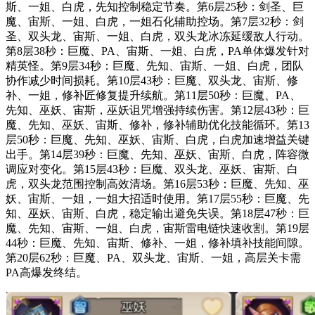
斯、一姐、白虎，先知控制稳定节奏。第6层25秒：剑圣、巨
魔、宙斯、一姐、白虎，一姐石化辅助控场。第7层32秒：剑
圣、双头龙、宙斯、一姐、白虎，双头龙冰冻延缓敌人行动。
第8层38秒：巨魔、PA、宙斯、一姐、白虎，PA单体爆发针对
精英怪。第9层34秒：巨魔、先知、宙斯、一姐、白虎，团队
协作减少时间损耗。第10层43秒：巨魔、双头龙、宙斯、修
补、一姐，修补匠修复提升续航。第11层50秒：巨魔、PA、
先知、巫妖、宙斯，巫妖诅咒增强持续伤害。第12层43秒：巨
魔、先知、巫妖、宙斯、修补，修补辅助优化技能循环。第13
层50秒：巨魔、先知、巫妖、宙斯、白虎，白虎加速增益关键
出手。第14层39秒：巨魔、先知、巫妖、宙斯、白虎，阵容微
调应对变化。第15层43秒：巨魔、双头龙、巫妖、宙斯、白
虎，双头龙范围控制高效清场。第16层53秒：巨魔、先知、巫
妖、宙斯、一姐，一姐大招适时使用。第17层55秒：巨魔、先
知、巫妖、宙斯、白虎，稳定输出避免失误。第18层47秒：巨
魔、先知、宙斯、一姐、白虎，宙斯雷电链快速收割。第19层
44秒：巨魔、先知、宙斯、修补、一姐，修补填补技能间隙。
第20层62秒：巨魔、PA、双头龙、宙斯、一姐，高层关卡需
PA高爆发终结。