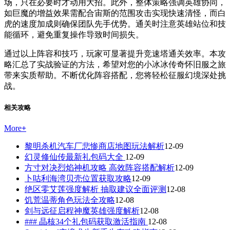
场，只在必要时才动用大招。此外，整体策略强调英雄协同，
如巨魔的增益效果需配合宙斯的范围攻击实现快速清怪，而白
虎的速度加成则确保团队先手优势。通关时注意英雄站位和技
能循环，避免重复操作导致时间损失。
通过以上阵容和技巧，玩家可显著提升竞速塔通关效率。本攻
略汇总了实战验证的方法，希望对您的小冰冰传奇怀旧服之旅
带来实质帮助。不断优化阵容搭配，您将轻松征服幻境深处挑
战。
相关攻略
More
+
黎明杀机汽车厂悲惨商店地图玩法解析
12-09
幻灵修仙传最新礼包码大全
12-09
方寸对决烈焰神机攻略 高效阵容搭配解析
12-09
卜咕利海湾贝壳位置获取攻略
12-09
绝区零艾莲强度解析 抽取建议全面评测
12-08
饥荒温蒂角色玩法全攻略
12-08
剑与远征启程神魔英雄强度解析
12-08
### 晶核34个礼包码获取激活指南
12-08