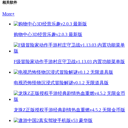
相关软件
More
+
购物中心3D经营乐趣v2.0.3 最新版
F级冒险家动作手游村庄守卫战v1.13.03 内置功能菜单版
电视恐怖怪物沉浸式冒险解谜v0.1.2 无限道具版
龙珠Z正版授权手游经典剧情热血重燃v4.5.2 无限金币版