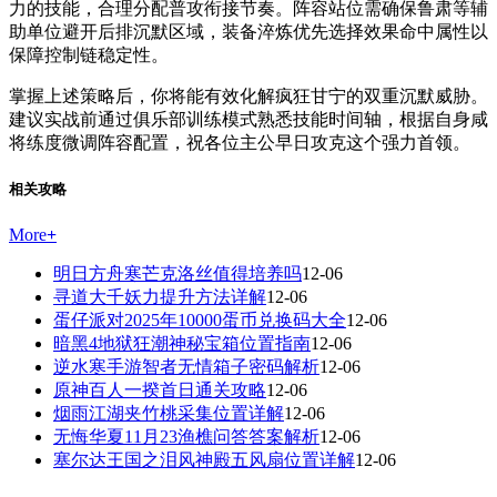
力的技能，合理分配普攻衔接节奏。阵容站位需确保鲁肃等辅
助单位避开后排沉默区域，装备淬炼优先选择效果命中属性以
保障控制链稳定性。
掌握上述策略后，你将能有效化解疯狂甘宁的双重沉默威胁。
建议实战前通过俱乐部训练模式熟悉技能时间轴，根据自身咸
将练度微调阵容配置，祝各位主公早日攻克这个强力首领。
相关攻略
More
+
明日方舟寒芒克洛丝值得培养吗
12-06
寻道大千妖力提升方法详解
12-06
蛋仔派对2025年10000蛋币兑换码大全
12-06
暗黑4地狱狂潮神秘宝箱位置指南
12-06
逆水寒手游智者无情箱子密码解析
12-06
原神百人一揆首日通关攻略
12-06
烟雨江湖夹竹桃采集位置详解
12-06
无悔华夏11月23渔樵问答答案解析
12-06
塞尔达王国之泪风神殿五风扇位置详解
12-06