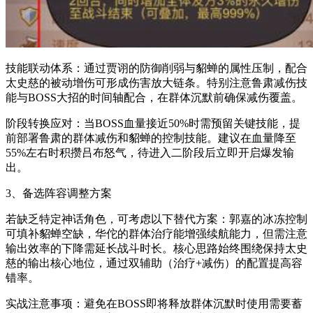
技能联动体系：通过贾诩的防御削弱与貂蝉的属性压制，配合
太史慈的被动增伤可形成伤害放大链条。特别注意鲁肃减伤技
能与BOSS大招的时间轴配合，在群体沉默前确保减伤覆盖。
阶段转换应对：当BOSS血量接近50%时需预留关键技能，提
前部署鲁肃的群体减伤和貂蝉的控制技能。建议在血量降至
55%左右时积攒吕布怒气，待进入二阶段后立即开启爆发输
出。
3、备选阵容调整方案
若缺乏特定神话角色，可考虑以下替代方案：郭嘉的冰冻控制
可填补貂蝉空缺，华佗的群体治疗能增强续航能力，但需注意
输出效率的下降需延长战斗时长。核心思路始终围绕保持太史
慈的输出核心地位，通过双辅助（治疗+减伤）的配置提高容
错率。
实战注意事项：避免在BOSS即将释放群体沉默时使用需要蓄