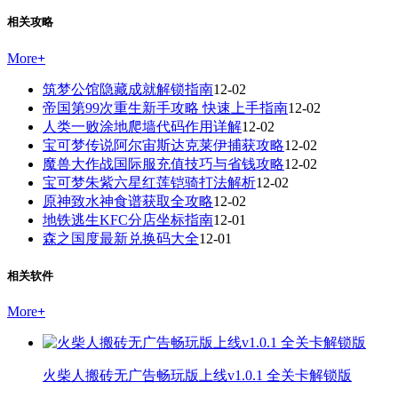
相关攻略
More
+
筑梦公馆隐藏成就解锁指南
12-02
帝国第99次重生新手攻略 快速上手指南
12-02
人类一败涂地爬墙代码作用详解
12-02
宝可梦传说阿尔宙斯达克莱伊捕获攻略
12-02
魔兽大作战国际服充值技巧与省钱攻略
12-02
宝可梦朱紫六星红莲铠骑打法解析
12-02
原神致水神食谱获取全攻略
12-02
地铁逃生KFC分店坐标指南
12-01
森之国度最新兑换码大全
12-01
相关软件
More
+
火柴人搬砖无广告畅玩版上线v1.0.1 全关卡解锁版