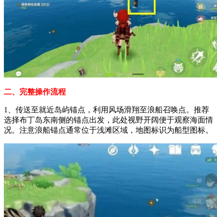
二、完整操作流程
1、传送至就近岛屿锚点，利用风场滑翔至浪船召唤点。推荐
选择布丁岛东南侧的锚点出发，此处视野开阔便于观察海面情
况。注意浪船锚点通常位于浅滩区域，地图标识为船型图标。