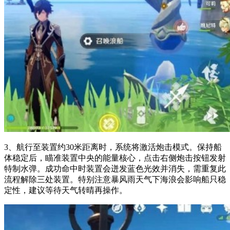
3、航行至装置约30米距离时，系统将激活炮击模式。保持船
体稳定后，瞄准装置中央的能量核心，点击右侧炮击按钮发射
特制水弹。成功命中时装置会迸发蓝色光效并消失，需重复此
流程解除三处装置。特别注意暴风雨天气下海浪会影响船只稳
定性，建议等待天气转晴再操作。