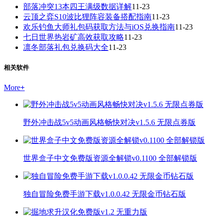
部落冲突13本四王满级数据详解
11-23
云顶之弈S10波比狸阵容装备搭配指南
11-23
欢乐钓鱼大师礼包码获取方法与iOS兑换指南
11-23
七日世界热岩矿高效获取攻略
11-23
凛冬部落礼包兑换码大全
11-23
相关软件
More
+
野外冲击战5v5动画风格畅快对决v1.5.6 无限点券版
世界盒子中文免费版资源全解锁v0.1100 全部解锁版
独自冒险免费手游下载v1.0.0.42 无限金币钻石版