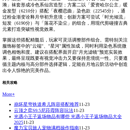
漪」袜套形成冷色系仙宫造型；方案二以「爱资哈尔公主」暖
金发型（6210分）搭配「夜樱恋曲」染色款（22545分），通
过粉金渐变诠释月华初升意境；创新方案可尝试「时光倾流」
短发（6190分）与「落花不染尘」的组合，用现代剪碰撞古典
元素打造突破性视觉效果。
掌握这些搭配精髓后，玩家可灵活调整部件组合。需特别关注
服饰标签中的"云端"、"星河"属性加成，同时利用染色系统微
调色相饱和度。建议在搭配界面开启"月光滤镜"预览实装效
果，最终呈现既要有视觉冲击力又要保持意境统一性。只要遵
循主题内核与高分部件选择逻辑，定能在月地云阶活动中创造
出令人惊艳的完美作品。
相关攻略
More
+
崩坏星穹铁道希儿阵容搭配推荐
11-23
云顶之弈S9.5尼菈霞阵容玩法
11-23
光遇小王子返场物品有哪些 光遇小王子返场物品大全
2025
11-23
魔力宝贝旅人宠物满档操作指南
11-23