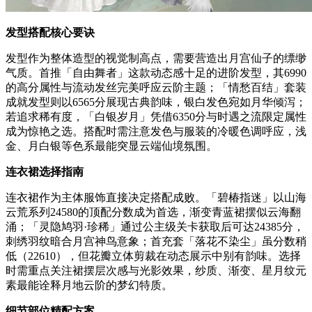
发型搭配核心要诀
发型作为整体造型的视觉制高点，需要营造出月宫仙子的缥缈
气质。首推「自由舞者」这款动态感十足的进阶发型，其6990
的高分属性与流动发丝完美呼应云阶主题；「情愁百结」套装
成就发型则以6565分展现古典韵味，银白发色宛如月华倾泻；
若追求稀有度，「白银岁月」凭借6350分与时遇之流限定属性
成为惊艳之选。搭配时需注意发色与服装的冷暖色调呼应，浅
金、月白银等色系最能突显云端仙境氛围。
连衣裙选择指南
连衣裙作为主体服饰直接决定搭配成败。「碧椿指迷」以山海
云荒系列24580的顶配分数成为首选，渐变青蓝裙摆似云海翻
涌；「灵隐鸠羽·珍稀」通过公主级关卡获取后可达24385分，
刺绣羽纹暗合月宫神鸟意象；首充套「落花不染尘」虽分数稍
低（22610），但花瓣立体剪裁在动态展示中别有韵味。选择
时需重点关注裙摆层次感与光影效果，纱质、渐变、星月纹元
素最能诠释月地云阶的梦幻特质。
细节部位精配方案