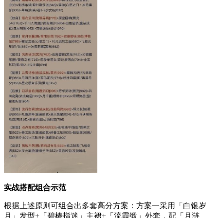
实战搭配组合示范
根据上述原则可组合出多套高分方案：方案一采用「白银岁
月」发型+「碧椿指迷」主裙+「流霞缎」外套，配「月涟