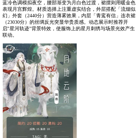
蓝冷色调模拟夜空，腰部渐变为月白色过渡，裙摆则用暖金色
表现月宫辉煌。材质选择上注重虚实结合，外层搭配「流烟似
幻」外套（2440分）营造薄雾效果，内层「青鸾有信」连衣裙
（23030分）的丝绸反光突显华贵质感。动态展示时推荐开
启"星河轨迹"背景特效，使服饰上的星月刺绣与场景光效产生
联动。