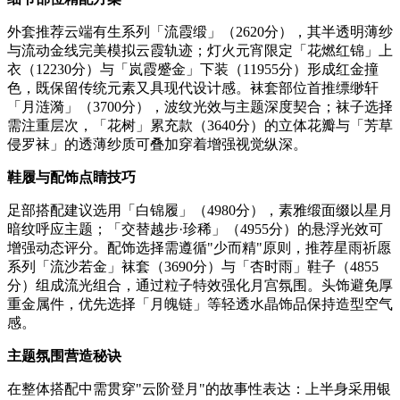
外套推荐云端有生系列「流霞缎」（2620分），其半透明薄纱
与流动金线完美模拟云霞轨迹；灯火元宵限定「花燃红锦」上
衣（12230分）与「岚霞蹙金」下装（11955分）形成红金撞
色，既保留传统元素又具现代设计感。袜套部位首推缥缈轩
「月涟漪」（3700分），波纹光效与主题深度契合；袜子选择
需注重层次，「花树」累充款（3640分）的立体花瓣与「芳草
侵罗袜」的透薄纱质可叠加穿着增强视觉纵深。
鞋履与配饰点睛技巧
足部搭配建议选用「白锦履」（4980分），素雅缎面缀以星月
暗纹呼应主题；「交替越步·珍稀」（4955分）的悬浮光效可
增强动态评分。配饰选择需遵循"少而精"原则，推荐星雨祈愿
系列「流沙若金」袜套（3690分）与「杏时雨」鞋子（4855
分）组成流光组合，通过粒子特效强化月宫氛围。头饰避免厚
重金属件，优先选择「月魄链」等轻透水晶饰品保持造型空气
感。
主题氛围营造秘诀
在整体搭配中需贯穿"云阶登月"的故事性表达：上半身采用银