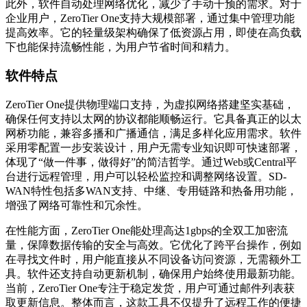
此外，软件自动处理网络优化，减少了手动干预的需求。对于
企业用户，ZeroTier One支持大规模部署，通过集中管理功能
提高效率。它的轻量级架构确保了低资源占用，即使在高负载
下也能保持流畅性能，为用户节省时间和精力。
软件特点
ZeroTier One提供物理端口支持，为虚拟网络搭建坚实基础，
确保任何支持以太网的协议都能顺畅运行。它具备真正的以太
网桥功能，兼容多播和广播通信，满足多样化应用需求。软件
采用零配置一步安装设计，用户无需专业知识即可快速部署，
体现了“做一件事，做得好”的简洁哲学。通过Web或Central平
台进行远程管理，用户可以轻松监控和调整网络设置。SD-
WAN特性包括多WAN支持、中继、专用链路和热备用功能，
增强了网络可靠性和冗余性。
在性能方面，ZeroTier One能处理高达1gbps的全双工加密流
量，保障数据传输的安全与高效。它优化了跨平台操作，例如
在寻找文件时，用户能直接从不同设备访问资源，无需额外工
具。软件还支持自动更新机制，确保用户始终使用最新功能。
当前，ZeroTier One专注于稳定发货，用户可通过邮件列表获
取更新信息。整体而言，这款工具不仅提升了远程工作的便捷