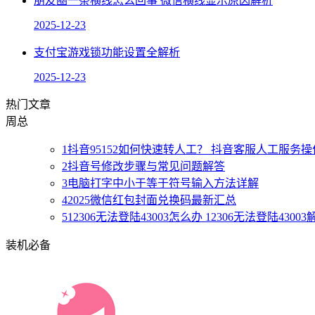
朋友圈一条横线怎么回事 微信横线显示原因解析
2025-12-23
支付宝游戏锁功能设置全解析
2025-12-23
热门文章
周
总
1
抖音95152如何快速转人工？ 抖音客服人工服务
2
抖音号修改步骤与常见问题解答
3
电脑打字中小于等于符号输入方法详解
4
2025微信红包封面兑换码最新汇总
5
12306无法登陆43003怎么办 12306无法登陆4300
装机必备