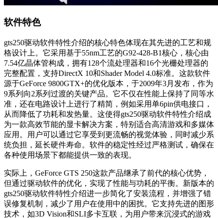
软件特色
gts250驱动软件特性介绍的核心特色体现在其先进的工艺和规
格设计上。它采用基于55nm工艺的G92-428-B1核心，核心由
7.54亿晶体管构成，拥有128个流处理器和16个光栅处理器的
完整配置，支持DirectX 10和Shader Model 4.0标准。这款软件
源于GeForce 9800GTX+的优化版本，于2009年3月发布，作为
9系列向2系列过渡的关键产品。它不仅在性能上保持了同等水
准，还在电路设计上进行了精简，例如采用单6pin供电接口，
从而降低了功耗和发热量。这使得gts250驱动软件特性介绍成
为一款高效节能的显卡解决方案，特别适合高清游戏和多媒体
应用。用户可以通过它享受到更流畅的视觉体验，同时减少系
统负担，延长硬件寿命。软件的稳定性经过严格测试，确保在
各种使用场景下都能提供一致的表现。
实际上，GeForce GTS 250这款产品继承了前代的核心优势，
但通过驱动软件的优化，实现了性能与功耗的平衡。新版本的
gts250驱动软件特性介绍进一步简化了安装流程，并增强了错
误修复机制，减少了用户在使用中的困扰。它支持先进的图形
技术，如3D Vision和SLI多卡互联，为用户带来沉浸式的游戏