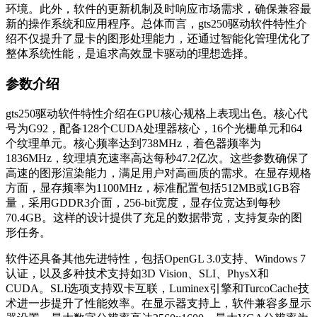
环境。此外，软件的更新机制及时响应市场需求，确保兼容最
新的操作系统和应用程序。总体而言，gts250驱动软件特性介
绍不仅提升了显卡的图形处理能力，还通过智能化管理优化了
整体系统性能，是追求高效显卡驱动的理想选择。
参数介绍
gts250驱动软件特性介绍在GPU核心规格上表现出色。核心代
号为G92，配备128个CUDA处理器核心，16个光栅单元和64
个纹理单元。核心频率达到738MHz，着色器频率为
1836MHz，纹理填充速率高达每秒47.2亿次。这些参数确保了
高速的图形渲染能力，满足用户对高画质的需求。在显存规格
方面，显存频率为1100MHz，标准配置包括512MB或1GB容
量，采用GDDR3介面，256-bit宽度，显存位宽达到每秒
70.4GB。这样的设计提供了充足的数据带宽，支持复杂的图
形任务。
软件还具备其他先进特性，包括OpenGL 3.0支持、Windows 7
认证，以及多种技术支持如3D Vision、SLI、PhysX和
CUDA。SLI选项支持双卡互联，Luminex引擎和TurcoCache技
术进一步提升了性能效率。在显示器支持上，软件兼容多显示