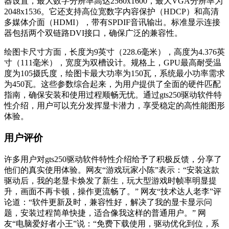
器设置，最大数字分辨率高达2560x1600，最大VGA分辨率为
2048x1536。它还支持高位宽数字内容保护（HDCP）和高清
多媒体介面（HDMI），带有SPDIF音讯输出。标准显示连接
器包括两个双链路DVI接口，确保广泛的兼容性。
绘图卡尺寸方面，长度为9英寸（228.6毫米），高度为4.376英
寸（111毫米），宽度为双槽设计。规格上，GPU最高耐受温
度为105摄氏度，绘图卡最大功率为150瓦，系统最小功率需求
为450瓦。这些参数综合起来，为用户提供了全面的硬件匹配
指南，确保安装和使用过程顺畅无忧。通过gts250驱动软件特
性介绍，用户可以充分发挥显卡潜力，享受稳定的高性能图形
体验。
用户评价
许多用户对gts250驱动软件特性介绍给予了积极反馈，分享了
他们的真实使用体验。网友“游戏玩家小陈”表示：“安装这款
驱动后，我的老显卡焕发了新生，玩大型游戏时帧率明显提
升，画面不再卡顿，操作更流畅了。” 网友“技术达人老李”评
论道：“软件更新及时，兼容性好，解决了我的显卡显示问
题，安装过程简单快捷，适合像我这样的普通用户。” 网
友“电脑爱好者小王”说：“免费下载使用，驱动优化到位，系