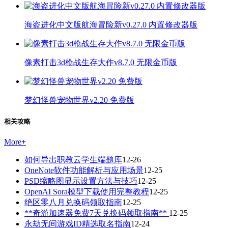
海盗进化中文版航海冒险新v0.27.0 内置修改器版
像素打击3d枪战生存大作v8.7.0 无限金币版
梦幻怪兽宠物世界v2.20 免费版
相关攻略
More
+
如何导出职教云学生端题库
12-26
OneNote软件功能解析与应用场景
12-25
PSD缩略图显示设置方法与技巧
12-25
OpenAI Sora模型下载使用完整教程
12-25
绝区零八月兑换码领取指南
12-25
**奇游加速器免费7天兑换码领取指南**
12-25
永劫无间游戏ID精选取名指南
12-24