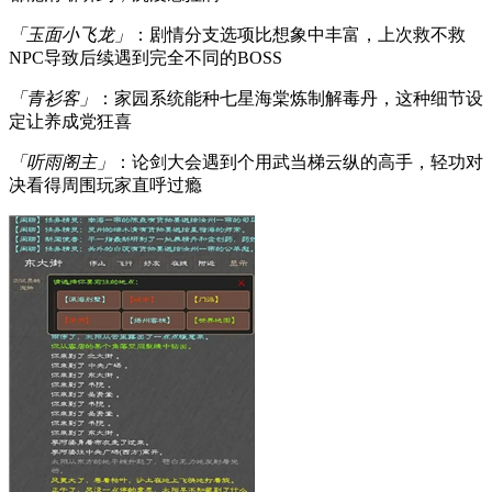
「玉面小飞龙」
：剧情分支选项比想象中丰富，上次救不救
NPC导致后续遇到完全不同的BOSS
「青衫客」
：家园系统能种七星海棠炼制解毒丹，这种细节设
定让养成党狂喜
「听雨阁主」
：论剑大会遇到个用武当梯云纵的高手，轻功对
决看得周围玩家直呼过瘾