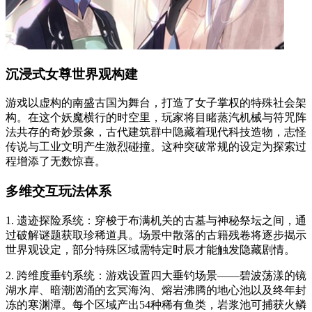
沉浸式女尊世界观构建
游戏以虚构的南盛古国为舞台，打造了女子掌权的特殊社会架
构。在这个妖魔横行的时空里，玩家将目睹蒸汽机械与符咒阵
法共存的奇妙景象，古代建筑群中隐藏着现代科技造物，志怪
传说与工业文明产生激烈碰撞。这种突破常规的设定为探索过
程增添了无数惊喜。
多维交互玩法体系
1. 遗迹探险系统：穿梭于布满机关的古墓与神秘祭坛之间，通
过破解谜题获取珍稀道具。场景中散落的古籍残卷将逐步揭示
世界观设定，部分特殊区域需特定时辰才能触发隐藏剧情。
2. 跨维度垂钓系统：游戏设置四大垂钓场景——碧波荡漾的镜
湖水岸、暗潮汹涌的玄冥海沟、熔岩沸腾的地心池以及终年封
冻的寒渊潭。每个区域产出54种稀有鱼类，岩浆池可捕获火鳞