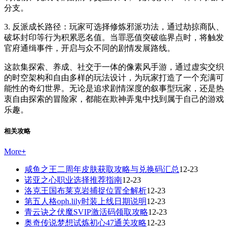
分支。
3. 反派成长路径：玩家可选择修炼邪派功法，通过劫掠商队、
破坏封印等行为积累恶名值。当罪恶值突破临界点时，将触发
官府通缉事件，开启与众不同的剧情发展路线。
这款集探索、养成、社交于一体的像素风手游，通过虚实交织
的时空架构和自由多样的玩法设计，为玩家打造了一个充满可
能性的奇幻世界。无论是追求剧情深度的叙事型玩家，还是热
衷自由探索的冒险家，都能在欺神弄鬼中找到属于自己的游戏
乐趣。
相关攻略
More
+
咸鱼之王二周年皮肤获取攻略与兑换码汇总
12-23
诺亚之心职业选择推荐指南
12-23
洛克王国布莱克岩捕捉位置全解析
12-23
第五人格oph.lily时装上线日期说明
12-23
青云诀之伏魔SVIP激活码领取攻略
12-23
奥奇传说梦想试炼初心47通关攻略
12-23