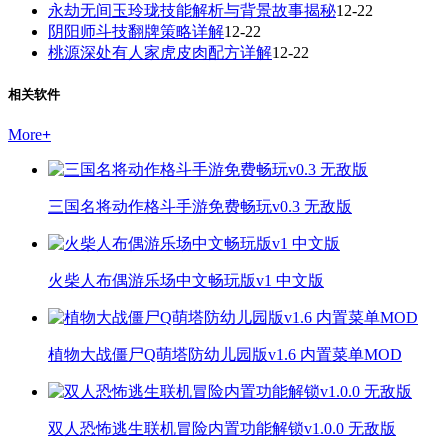
永劫无间玉玲珑技能解析与背景故事揭秘
12-22
阴阳师斗技翻牌策略详解
12-22
桃源深处有人家虎皮肉配方详解
12-22
相关软件
More
+
三国名将动作格斗手游免费畅玩v0.3 无敌版
火柴人布偶游乐场中文畅玩版v1 中文版
植物大战僵尸Q萌塔防幼儿园版v1.6 内置菜单MOD
双人恐怖逃生联机冒险内置功能解锁v1.0.0 无敌版