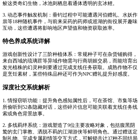
鲛这类奇幻生物，冰池则栖息着通体透明的玄冰鲤。
3. 动态事件触发机制：垂钓过程中可能遭遇河伯赠礼、水妖作
祟等18种随机事件，与前来采药的药师或巡湖的衙役展开趣味
互动，这些遭遇将影响地区声望值和物资获取效率。
特色养成系统详解
游戏创新性设计了三阶种植体系：常规种子可在杂货铺购得，
来自西域的琉璃苣等异域作物需与行商胡姬交易，而能培育出
发光植株的幻灵种则要通过完成支线任务获取。成熟作物不仅
是烹饪素材，某些特殊品种还可作为NPC赠礼提升好感度。
深度社交系统解析
1. 情报窃听功能：提升角色感知属性后，可在茶馆、市集等场
所偷听到52条隐藏对话，这些碎片信息可能关联着支线任务线
索或角色背景故事。
2. 多线羁绊系统：游戏塑造了9位主要攻略对象，包括腹黑阴
鸷的玄门掌教、洒脱不羁的江湖游侠等鲜明角色。通过赠送定
制礼物、完成专属剧情等交互方式，可解锁共计37种不同结局