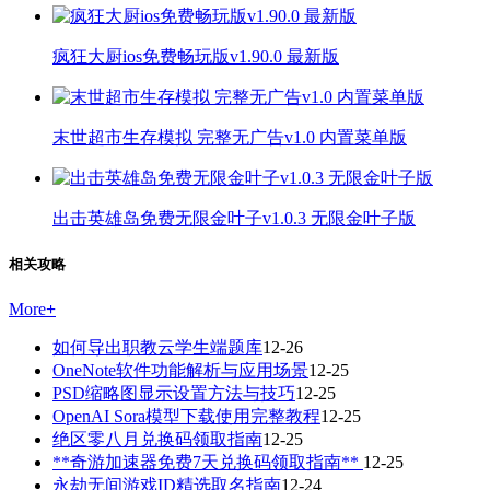
疯狂大厨ios免费畅玩版v1.90.0 最新版
末世超市生存模拟 完整无广告v1.0 内置菜单版
出击英雄岛免费无限金叶子v1.0.3 无限金叶子版
相关攻略
More
+
如何导出职教云学生端题库
12-26
OneNote软件功能解析与应用场景
12-25
PSD缩略图显示设置方法与技巧
12-25
OpenAI Sora模型下载使用完整教程
12-25
绝区零八月兑换码领取指南
12-25
**奇游加速器免费7天兑换码领取指南**
12-25
永劫无间游戏ID精选取名指南
12-24