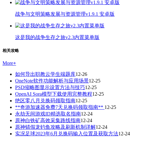
战争与文明策略发展与资源管理v1.9.1 安卓版
这是我的战争生存之旅v2.3内置菜单版
相关攻略
More
+
如何导出职教云学生端题库
12-26
OneNote软件功能解析与应用场景
12-25
PSD缩略图显示设置方法与技巧
12-25
OpenAI Sora模型下载使用完整教程
12-25
绝区零八月兑换码领取指南
12-25
**奇游加速器免费7天兑换码领取指南**
12-25
永劫无间游戏ID精选取名指南
12-24
原神白铁矿高效采集路线指南
12-24
原神锖假龙钓鱼攻略及刷新机制详解
12-24
实况足球2023年6月兑换码输入位置及获取方法
12-24