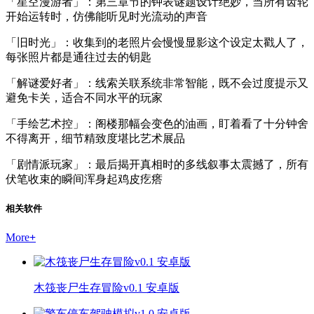
「星空漫游者」：第三章节的钟表谜题设计绝妙，当所有齿轮
开始运转时，仿佛能听见时光流动的声音
「旧时光」：收集到的老照片会慢慢显影这个设定太戳人了，
每张照片都是通往过去的钥匙
「解谜爱好者」：线索关联系统非常智能，既不会过度提示又
避免卡关，适合不同水平的玩家
「手绘艺术控」：阁楼那幅会变色的油画，盯着看了十分钟舍
不得离开，细节精致度堪比艺术展品
「剧情派玩家」：最后揭开真相时的多线叙事太震撼了，所有
伏笔收束的瞬间浑身起鸡皮疙瘩
相关软件
More
+
木筏丧尸生存冒险v0.1 安卓版