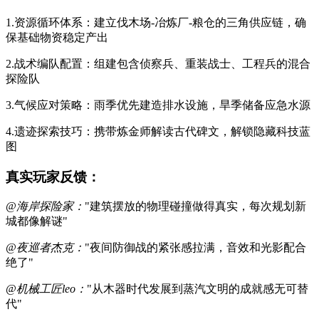
1.资源循环体系：建立伐木场-冶炼厂-粮仓的三角供应链，确
保基础物资稳定产出
2.战术编队配置：组建包含侦察兵、重装战士、工程兵的混合
探险队
3.气候应对策略：雨季优先建造排水设施，旱季储备应急水源
4.遗迹探索技巧：携带炼金师解读古代碑文，解锁隐藏科技蓝
图
真实玩家反馈：
@海岸探险家：
"建筑摆放的物理碰撞做得真实，每次规划新
城都像解谜"
@夜巡者杰克：
"夜间防御战的紧张感拉满，音效和光影配合
绝了"
@机械工匠leo：
"从木器时代发展到蒸汽文明的成就感无可替
代"