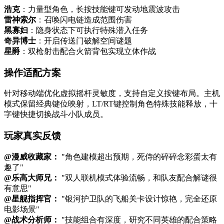
浩克
：力量型角色，长按技能键可发动地震波攻击
雷神索尔
：召唤闪电链造成范围伤害
黑寡妇
：隐身状态下可执行特殊潜入任务
奇异博士
：开启传送门破解空间谜题
星爵
：双枪射击配合火箭背包实现立体作战
操作适配方案
针对移动端优化虚拟摇杆灵敏度，支持自定义按键布局。主机
模式保留经典键位映射，LT/RT键控制角色特殊技能释放，十
字键快捷切换战斗小队成员。
玩家真实反馈
@漫威收藏家：
"角色建模超出预期，死侍的碎碎念彩蛋太有
趣了"
@乐高大师兄：
"双人联机模式体验流畅，和队友配合解谜很
有意思"
@星舰指挥官：
"银河护卫队的飞船关卡设计惊艳，完全还原
电影场景"
@战术分析师：
"技能组合有深度，研究不同英雄的配合策略