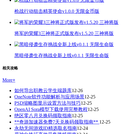
枪战行动狙击精英使命v1.0.0 无限金币版
将军的荣耀3三神将正式版发布v1.5.20 三神将版
黑暗侵袭生存挑战全新上线v0.1.1 无限生命版
相关攻略
More
+
如何导出职教云学生端题库
12-26
OneNote软件功能解析与应用场景
12-25
PSD缩略图显示设置方法与技巧
12-25
OpenAI Sora模型下载使用完整教程
12-25
绝区零八月兑换码领取指南
12-25
**奇游加速器免费7天兑换码领取指南**
12-25
永劫无间游戏ID精选取名指南
12-24