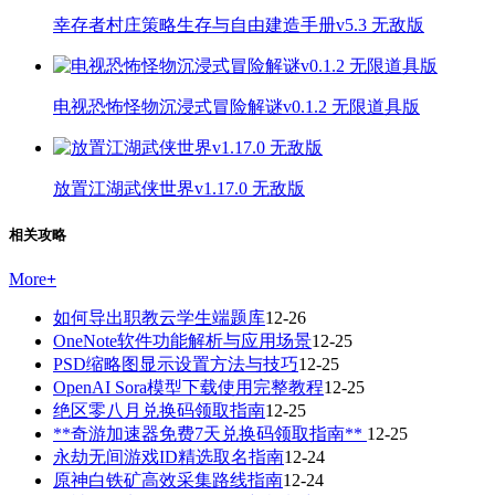
幸存者村庄策略生存与自由建造手册v5.3 无敌版
电视恐怖怪物沉浸式冒险解谜v0.1.2 无限道具版
放置江湖武侠世界v1.17.0 无敌版
相关攻略
More
+
如何导出职教云学生端题库
12-26
OneNote软件功能解析与应用场景
12-25
PSD缩略图显示设置方法与技巧
12-25
OpenAI Sora模型下载使用完整教程
12-25
绝区零八月兑换码领取指南
12-25
**奇游加速器免费7天兑换码领取指南**
12-25
永劫无间游戏ID精选取名指南
12-24
原神白铁矿高效采集路线指南
12-24