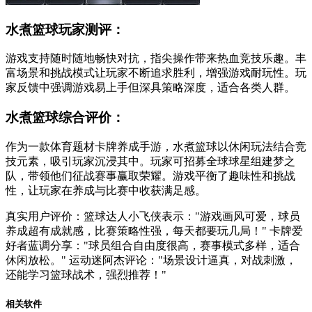
水煮篮球玩家测评：
游戏支持随时随地畅快对抗，指尖操作带来热血竞技乐趣。丰
富场景和挑战模式让玩家不断追求胜利，增强游戏耐玩性。玩
家反馈中强调游戏易上手但深具策略深度，适合各类人群。
水煮篮球综合评价：
作为一款体育题材卡牌养成手游，水煮篮球以休闲玩法结合竞
技元素，吸引玩家沉浸其中。玩家可招募全球球星组建梦之
队，带领他们征战赛事赢取荣耀。游戏平衡了趣味性和挑战
性，让玩家在养成与比赛中收获满足感。
真实用户评价：篮球达人小飞侠表示："游戏画风可爱，球员
养成超有成就感，比赛策略性强，每天都要玩几局！" 卡牌爱
好者蓝调分享："球员组合自由度很高，赛事模式多样，适合
休闲放松。" 运动迷阿杰评论："场景设计逼真，对战刺激，
还能学习篮球战术，强烈推荐！"
相关软件