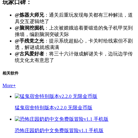
玩家口碑：
@炼器大师兄
：通关后重玩发现每关都有三种解法，道
具交互逻辑绝了
@脑洞挖掘机
：上次被嫦娥追着要锻造的兔子机甲笑到
捶墙，编剧脑洞突破天际
@手残党之光
：提示系统超贴心，卡关时给线索但不剧
透，解谜成就感满满
@古风爱好者
：将三十六计做成解谜关卡，边玩边学传
统文化太有意思了
相关软件
More
+
猛鬼宿舍特别版本v2.2.0 无限金币版
恐怖庄园奶奶中文免费版冒险v1.1 手机版