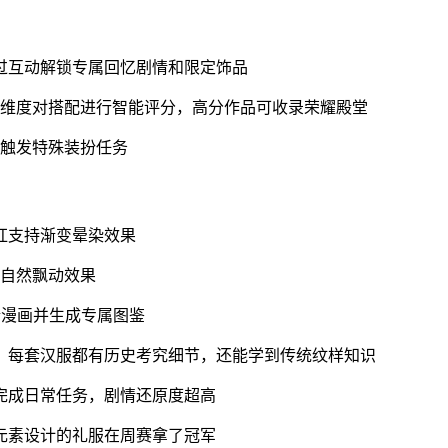
过互动解锁专属回忆剧情和限定饰品
个维度对搭配进行智能评分，高分作品可收录荣耀殿堂
会触发特殊装扮任务
红支持渐变晕染效果
现自然飘动效果
情漫画并生成专属图鉴
！每套汉服都有历史考究细节，还能学到传统纹样知识
完成日常任务，剧情还原度超高
元素设计的礼服在周赛拿了冠军