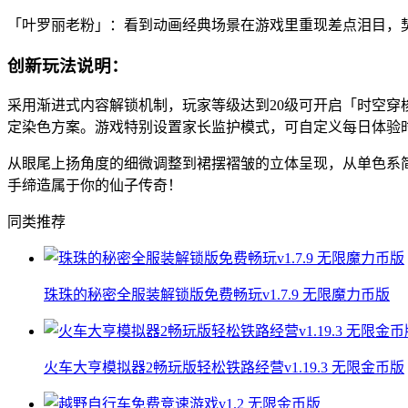
「叶罗丽老粉」：看到动画经典场景在游戏里重现差点泪目，
创新玩法说明：
采用渐进式内容解锁机制，玩家等级达到20级可开启「时空
定染色方案。游戏特别设置家长监护模式，可自定义每日体验
从眼尾上扬角度的细微调整到裙摆褶皱的立体呈现，从单色系
手缔造属于你的仙子传奇！
同类推荐
珠珠的秘密全服装解锁版免费畅玩v1.7.9 无限魔力币版
火车大亨模拟器2畅玩版轻松铁路经营v1.19.3 无限金币版