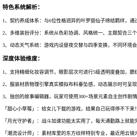
特色系统解析：
1、契约养成体系：与6位性格迥异的叶罗丽仙子缔结羁绊，通
2、多维装扮评分：系统从色彩协调、风格统一、主题契合三
3、动态天气系统：游戏内设昼夜交替与四季变换，不同环境
深度体验维度：
1、支持精细化妆容调节，眼影层次可进行5级透明度叠加，腮
2、服装材质物理引擎真实模拟布料垂坠感，动态展示时可呈
3、独创的故事编辑器，玩家可使用300+场景元素自主创作剧
「甜心小草莓」：给女儿下载的游戏，结果自己玩得停不下来
「月光守护者」：战斗加速功能太实用了，每天通勤路上就能
「潮流设计师」：素材库里的东方纹样特别专业，最近用云锦