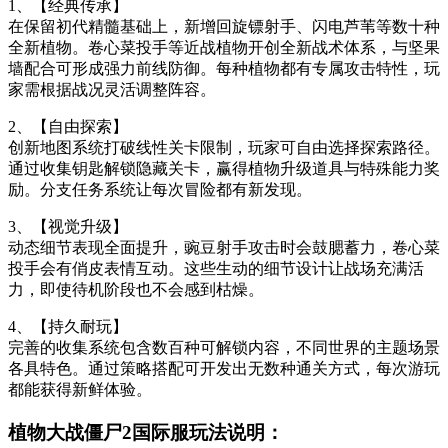
1、【经典传承】
在保留初代精髓基础上，新增回旋镖射手、闪电芦苇等数十种
全新植物。卷心菜投手等近战植物开创全新战术体系，与坚果
墙配合可形成强力前线防御。每种植物都有专属攻击特性，玩
家需根据战况灵活调整阵容。
2、【自由探索】
创新地图系统打破线性关卡限制，玩家可自由选择探索路径。
通过收集钥匙解锁隐藏关卡，赢得植物升级道具与特殊能力奖
励。分支任务系统让每次冒险都有新发现。
3、【视觉升级】
动态细节表现全面提升，豌豆射手攻击时会鼓腮蓄力，卷心菜
投手会有俏皮表情互动。这些生动的细节设计让战场充满活
力，即使待机阶段也不会感到枯燥。
4、【持久耐玩】
完善的收集系统包含数百种可解锁内容，不同世界的主题场景
各具特色。通过策略搭配可开发出无数种通关方式，每次游玩
都能获得新鲜体验。
植物大战僵尸2国际服玩法说明：