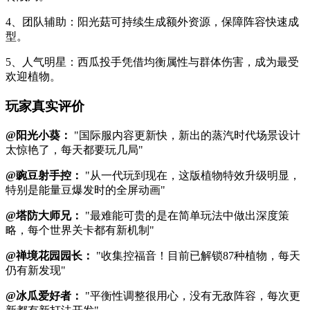
4、团队辅助：阳光菇可持续生成额外资源，保障阵容快速成
型。
5、人气明星：西瓜投手凭借均衡属性与群体伤害，成为最受
欢迎植物。
玩家真实评价
@阳光小葵：
"国际服内容更新快，新出的蒸汽时代场景设计
太惊艳了，每天都要玩几局"
@豌豆射手控：
"从一代玩到现在，这版植物特效升级明显，
特别是能量豆爆发时的全屏动画"
@塔防大师兄：
"最难能可贵的是在简单玩法中做出深度策
略，每个世界关卡都有新机制"
@禅境花园园长：
"收集控福音！目前已解锁87种植物，每天
仍有新发现"
@冰瓜爱好者：
"平衡性调整很用心，没有无敌阵容，每次更