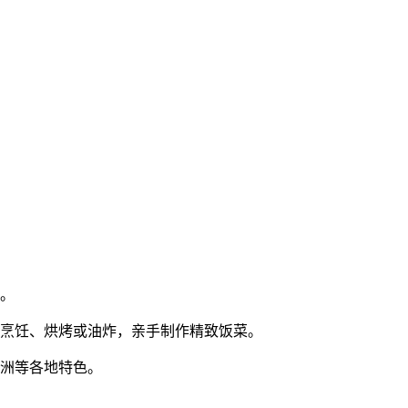
能。
行烹饪、烘烤或油炸，亲手制作精致饭菜。
欧洲等各地特色。