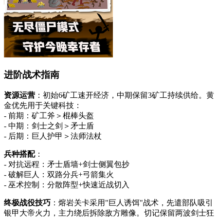
进阶战术指南
资源运营
：初始6矿工速开经济，中期保留3矿工持续供给。黄
金优先用于关键科技：
- 前期：矿工斧＞棍棒头盔
- 中期：剑士之剑＞矛士盾
- 后期：巨人护甲＞法师法杖
兵种搭配
：
- 对抗远程：矛士盾墙+剑士侧翼包抄
- 破解巨人：双路分兵+弓箭集火
- 巫术控制：分散阵型+快速近战切入
终极战役技巧
：熔岩关卡采用"巨人诱饵"战术，先遣部队吸引
银甲大帝火力，主力绕后拆除敌方雕像。切记保留两波剑士狂