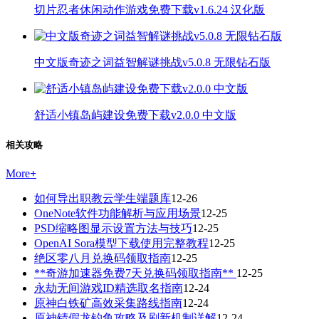
切片忍者休闲动作游戏免费下载v1.6.24 汉化版
中文版奇迹之词益智解谜挑战v5.0.8 无限钻石版
舒适小镇岛屿建设免费下载v2.0.0 中文版
相关攻略
More
+
如何导出职教云学生端题库
12-26
OneNote软件功能解析与应用场景
12-25
PSD缩略图显示设置方法与技巧
12-25
OpenAI Sora模型下载使用完整教程
12-25
绝区零八月兑换码领取指南
12-25
**奇游加速器免费7天兑换码领取指南**
12-25
永劫无间游戏ID精选取名指南
12-24
原神白铁矿高效采集路线指南
12-24
原神锖假龙钓鱼攻略及刷新机制详解
12-24