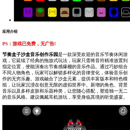
应用介绍
PS：游戏已免费，无广告!
节奏盒子沙盒音乐创作乐园
是一款深受欢迎的音乐节奏休闲游
戏，它延续了经典的拖放式玩法，玩家只需将音符精准放置到
指定位置，便能演奏出节奏感爆棚的音乐作品。通过巧妙组合
不同人物角色，玩家可以解锁多样化的音律变化，体验音乐创
作的无穷乐趣。游戏融合了沙盒元素，提供丰富版本和特色模
组，让玩家沉浸在创意无限的虚拟世界中。新增的角色、背景
音乐以及多样皮肤和乐器种类，让您随心搭配，塑造独一无二
的音乐风格。建议佩戴耳机游玩，享受身临其境的听觉盛宴。