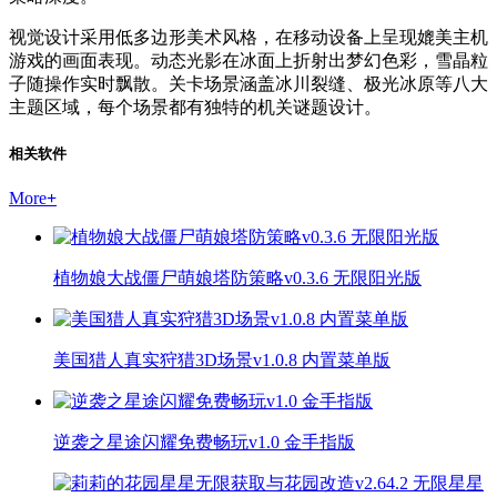
视觉设计采用低多边形美术风格，在移动设备上呈现媲美主机
游戏的画面表现。动态光影在冰面上折射出梦幻色彩，雪晶粒
子随操作实时飘散。关卡场景涵盖冰川裂缝、极光冰原等八大
主题区域，每个场景都有独特的机关谜题设计。
相关软件
More
+
植物娘大战僵尸萌娘塔防策略v0.3.6 无限阳光版
美国猎人真实狩猎3D场景v1.0.8 内置菜单版
逆袭之星途闪耀免费畅玩v1.0 金手指版