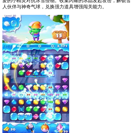
爱的小精灵对抗冰雪怪物。收集闪耀的冰晶发起攻击，解锁雪
人伙伴与神奇气球，兑换强力道具增强闯关能力。