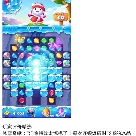
玩家评价精选：
冰雪奇缘："消除特效太惊艳了！每次连锁爆破时飞溅的冰晶