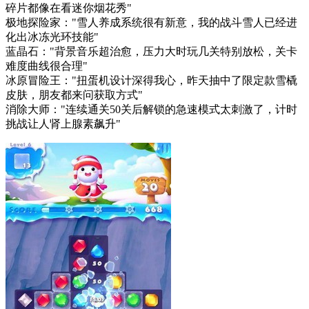
碎片都像在看迷你烟花秀"
极地探险家："雪人养成系统很有新意，我的战斗雪人已经进
化出冰冻光环技能"
蓝晶石："背景音乐超治愈，压力大时玩几关特别放松，关卡
难度曲线很合理"
冰原冒险王："扭蛋机设计深得我心，昨天抽中了限定款雪橇
皮肤，朋友都来问获取方式"
消除大师："连续通关50关后解锁的急速模式太刺激了，计时
挑战让人肾上腺素飙升"