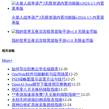
火柴人战争遗产3无限资源内置功能版v2024.3.5 内置菜
单版
我的世界五夜后宫暗黑冒险手游v1.0 无限金币版
相关攻略
More
+
如何导出职教云学生端题库
12-26
OneNote软件功能解析与应用场景
12-25
PSD缩略图显示设置方法与技巧
12-25
OpenAI Sora模型下载使用完整教程
12-25
绝区零八月兑换码领取指南
12-25
**奇游加速器免费7天兑换码领取指南**
12-25
永劫无间游戏ID精选取名指南
12-24
原神白铁矿高效采集路线指南
12-24