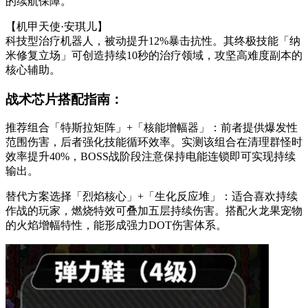
的续航保障。
【机甲天使·安琪儿】
科技型治疗机器人，被动提升12%暴击抗性。其终极技能「纳
米修复立场」可创造持续10秒的治疗领域，攻坚高难度副本的
核心辅助。
战术芯片搭配指南：
推荐组合「特斯拉矩阵」+「核能增幅器」：前者提供爆发性
范围伤害，后者强化技能循环效率。实测该组合在清理群怪时
效率提升40%，BOSS战阶段注意保持电能连锁即可实现持续
输出。
替代方案选择「烈焰核心」+「生化反应堆」：适合喜欢持续
作战的玩家，燃烧特效可叠加五层持续伤害。搭配火龙果宠物
的火焰增幅特性，能形成强力DOT伤害体系。