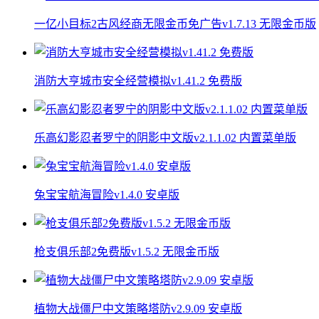
一亿小目标2古风经商无限金币免广告v1.7.13 无限金币版
消防大亨城市安全经营模拟v1.41.2 免费版
乐高幻影忍者罗宁的阴影中文版v2.1.1.02 内置菜单版
兔宝宝航海冒险v1.4.0 安卓版
枪支俱乐部2免费版v1.5.2 无限金币版
植物大战僵尸中文策略塔防v2.9.09 安卓版