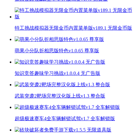
特工挑战模拟器无限金币内置菜单版v189.1 无限金币版
萌果小分队折相思版特色v1.0.65 尊享版
知识竞答趣味学习挑战v1.0.0.4 无广告版
武装突袭2靶场完整汉化版上线v1.3 整合版
超级极速赛车4全车辆解锁试驾v1.7 全车解锁版