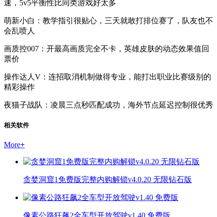
速，5v5平衡性比同类游戏好太多
萌新小白：教学指引很贴心，三天就敢打排位赛了，队友也不
会乱喷人
画质控007：开最高画质完全不卡，英雄皮肤的动态效果值回
票价
操作达人V：连招取消机制做得专业，能打出职业比赛级别的
精彩操作
夜猫子战队：凌晨三点秒匹配成功，海外节点延迟控制很优秀
相关软件
More
+
贪婪洞窟1免费版完整内购解锁v4.0.20 无限钻石版
像素公路狂飙2全车型开放驾驶v1.40 免费版