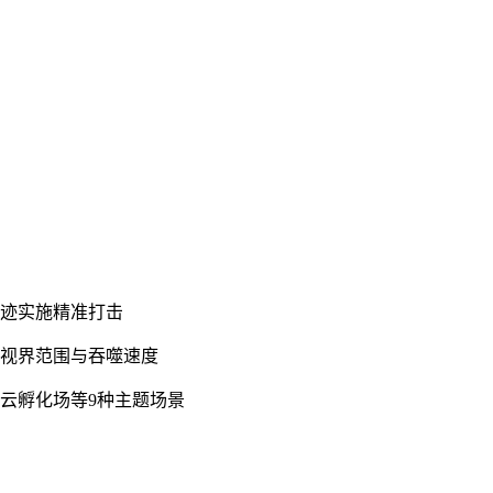
轨迹实施精准打击
洞视界范围与吞噬速度
星云孵化场等9种主题场景