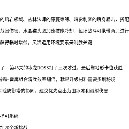
士的熔岩领域、丛林法师的藤蔓束缚、暗影刺客的瞬身暴击，搭
升范围伤害，水晶猫头鹰加速技能冷却，每场战斗可携带两只进
文获得临时增益，灵活运用环境要素是制胜关键
了！第45关的冰龙BOSS打了三次才过，最后靠地形卡位获胜
蜥蜴+雷鹰组合清兵效率翻倍，就是升级材料需要多刷秘境
考验防御塔的协同，建议优先点出范围冰冻和溅射伤害
阵指引系统
加20个新挑战