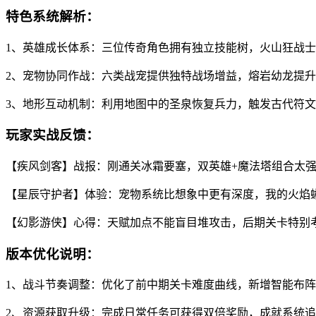
特色系统解析：
1、英雄成长体系：三位传奇角色拥有独立技能树，火山狂战
2、宠物协同作战：六类战宠提供独特战场增益，熔岩幼龙提
3、地形互动机制：利用地图中的圣泉恢复兵力，触发古代符
玩家实战反馈：
【疾风剑客】战报：刚通关冰霜要塞，双英雄+魔法塔组合太强
【星辰守护者】体验：宠物系统比想象中更有深度，我的火焰
【幻影游侠】心得：天赋加点不能盲目堆攻击，后期关卡特别
版本优化说明：
1、战斗节奏调整：优化了前中期关卡难度曲线，新增智能布
2、资源获取升级：完成日常任务可获得双倍奖励，成就系统追