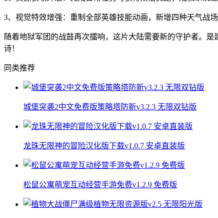
3、视觉特效增强：重制全部英雄技能动画，新增四种天气战
随着地狱军团的战鼓再次擂响，这片大陆需要新的守护者。是
诗！
同类推荐
城堡突袭2中文免费版策略塔防新v3.2.3 无限双钻版
龙珠无限神的冒险汉化版下载v1.0.7 安卓直装版
松鼠公寓萌宠互动经营手游免费v1.2.9 免费版