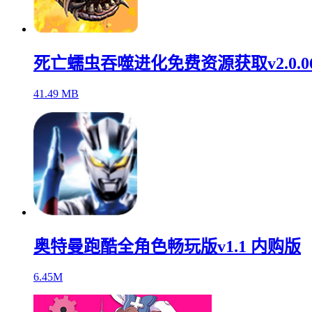
死亡蠕虫吞噬进化免费资源获取v2.0.0
41.49 MB
奥特曼跑酷全角色畅玩版v1.1 内购版
6.45M