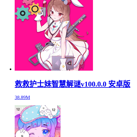
救救护士妹智慧解谜v100.0.0 安卓版
38.89M