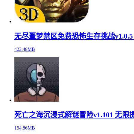
无尽噩梦禁区免费恐怖生存挑战v1.0.5
423.48MB
死亡之海沉浸式解谜冒险v1.101 无限
154.86MB