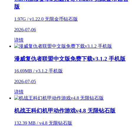
版
1.97G / v1.22.0 无限金币钻石版
2026-07-06
详情
漫威复仇者联盟中文版免费下载v3.1.2 手机版
16.69MB / v3.1.2 手机版
2026-07-05
详情
机战王科幻机甲动作游戏v4.8 无限钻石版
132.39 MB / v4.8 无限钻石版