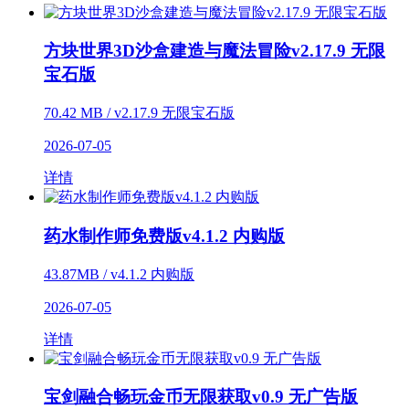
方块世界3D沙盒建造与魔法冒险v2.17.9 无限
宝石版
70.42 MB / v2.17.9 无限宝石版
2026-07-05
详情
药水制作师免费版v4.1.2 内购版
43.87MB / v4.1.2 内购版
2026-07-05
详情
宝剑融合畅玩金币无限获取v0.9 无广告版