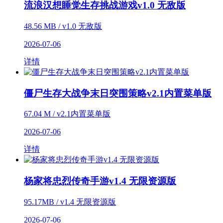
流浪汉想睡觉生存挑战游戏v1.0 无敌版
48.56 MB / v1.0 无敌版
2026-07-06
详情
僵尸生存大战争末日突围策略v2.1内置菜单版
67.04 M / v2.1内置菜单版
2026-07-06
详情
杨家将忠烈传奇手游v1.4 无限资源版
95.17MB / v1.4 无限资源版
2026-07-06