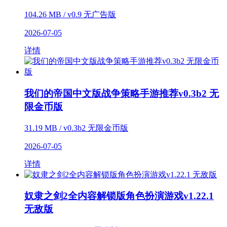
104.26 MB / v0.9 无广告版
2026-07-05
详情
我们的帝国中文版战争策略手游推荐v0.3b2 无
限金币版
31.19 MB / v0.3b2 无限金币版
2026-07-05
详情
奴隶之剑2全内容解锁版角色扮演游戏v1.22.1
无敌版