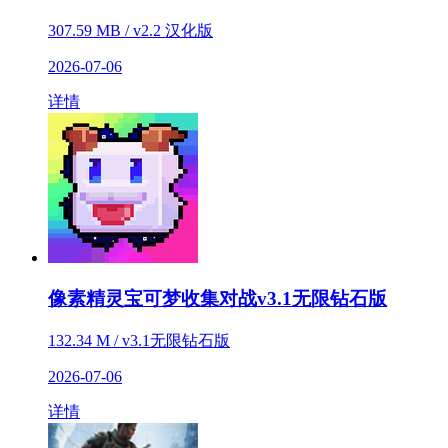
307.59 MB / v2.2 汉化版
2026-07-06
详情
像素精灵宝可梦收集对战v3.1无限钻石版
132.34 M / v3.1无限钻石版
2026-07-06
详情