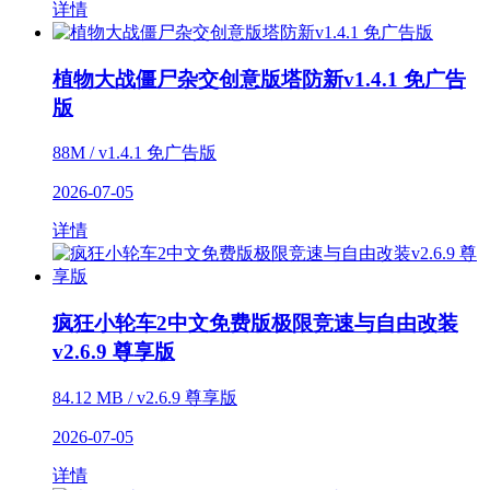
详情
植物大战僵尸杂交创意版塔防新v1.4.1 免广告
版
88M / v1.4.1 免广告版
2026-07-05
详情
疯狂小轮车2中文免费版极限竞速与自由改装
v2.6.9 尊享版
84.12 MB / v2.6.9 尊享版
2026-07-05
详情