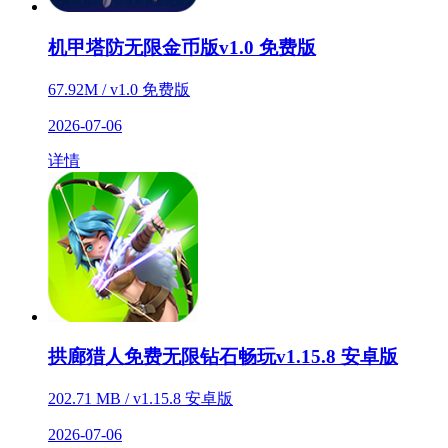
机甲塔防无限金币版v1.0 免费版
67.92M / v1.0 免费版
2026-07-06
详情
拱廊猎人免费无限钻石畅玩v1.15.8 安卓版
202.71 MB / v1.15.8 安卓版
2026-07-06