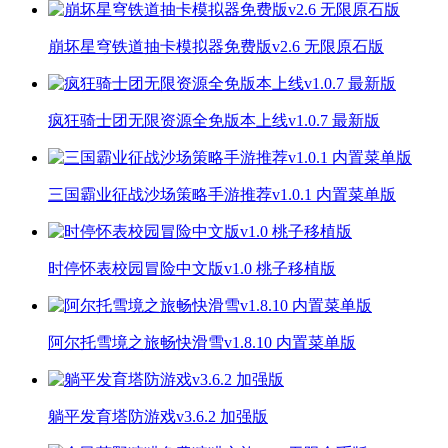
崩坏星穹铁道抽卡模拟器免费版v2.6 无限原石版
疯狂骑士团无限资源全免版本上线v1.0.7 最新版
三国霸业征战沙场策略手游推荐v1.0.1 内置菜单版
时停怀表校园冒险中文版v1.0 桃子移植版
阿尔托雪境之旅畅快滑雪v1.8.10 内置菜单版
躺平发育塔防游戏v3.6.2 加强版