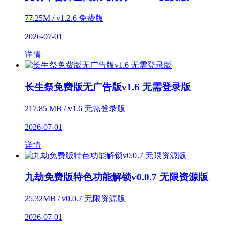
77.25M / v1.2.6 免费版
2026-07-01
详情
长生祭免费版无广告版v1.6 无需登录版
217.85 MB / v1.6 无需登录版
2026-07-01
详情
九劫免费版特色功能解锁v0.0.7 无限资源版
25.32MB / v0.0.7 无限资源版
2026-07-01