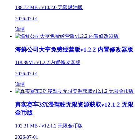
188.72 MB / v10.2.0 无限燃油版
2026-07-01
详情
海鲜公司大亨免费经营版v1.2.2 内置修改器版
118.89M / v1.2.2 内置修改器版
2026-07-01
详情
真实赛车3沉浸驾驶无限资源获取v12.1.2 无限
金币版
102.31 MB / v12.1.2 无限金币版
2026-07-01