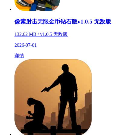
像素射击无限金币钻石版v1.0.5 无敌版
132.62 MB / v1.0.5 无敌版
2026-07-01
详情