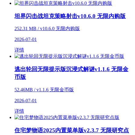
坦界闪击战坦克策略射击v10.6.0 无限内购版
252.31 MB / v10.6.0 无限内购版
2026-07-01
详情
逃出轮回无限提示版沉浸式解谜v1.1.6 无限金
币版
52.46MB / v1.1.6 无限金币版
2026-07-01
详情
住宅梦物语2025内置菜单版v2.3.7 无限研究点