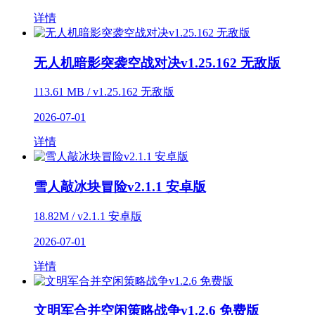
详情
无人机暗影突袭空战对决v1.25.162 无敌版
113.61 MB / v1.25.162 无敌版
2026-07-01
详情
雪人敲冰块冒险v2.1.1 安卓版
18.82M / v2.1.1 安卓版
2026-07-01
详情
文明军合并空闲策略战争v1.2.6 免费版