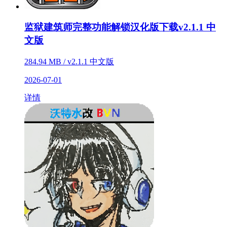
监狱建筑师完整功能解锁汉化版下载v2.1.1 中
文版
284.94 MB / v2.1.1 中文版
2026-07-01
详情