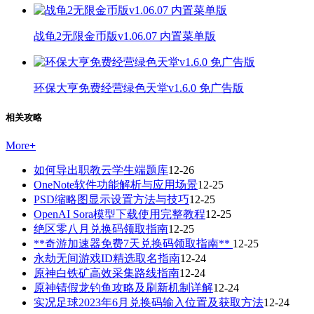
战龟2无限金币版v1.06.07 内置菜单版
环保大亨免费经营绿色天堂v1.6.0 免广告版
相关攻略
More
+
如何导出职教云学生端题库
12-26
OneNote软件功能解析与应用场景
12-25
PSD缩略图显示设置方法与技巧
12-25
OpenAI Sora模型下载使用完整教程
12-25
绝区零八月兑换码领取指南
12-25
**奇游加速器免费7天兑换码领取指南**
12-25
永劫无间游戏ID精选取名指南
12-24
原神白铁矿高效采集路线指南
12-24
原神锖假龙钓鱼攻略及刷新机制详解
12-24
实况足球2023年6月兑换码输入位置及获取方法
12-24