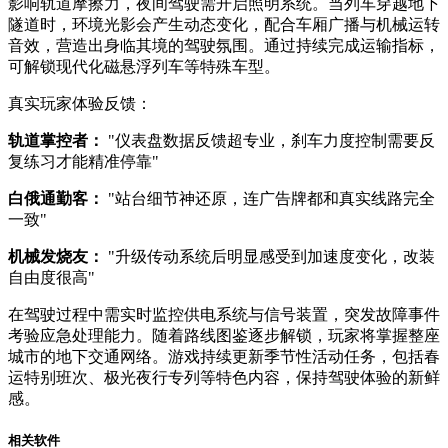
影响轨道摩擦力，夜间驾驶需开启照明系统。当列车穿越地下
隧道时，环境光影会产生动态变化，配合车厢广播与机械运转
音效，营造出身临其境的驾驶氛围。通过持续完成运输指标，
可解锁现代化磁悬浮列车等特殊车型。
真实玩家体验反馈：
轨道掌控者：
"仪表盘数据反馈超专业，刹车力度控制需要反
复练习才能精准停靠"
白俄通勤客：
"站台细节神还原，连广告牌都和真实线路完全
一致"
机械发烧友：
"升级传动系统后明显感受到加速度变化，改装
自由度很高"
在驾驶过程中需实时监控供电系统与信号装置，突发故障事件
考验应急处理能力。随着路线图鉴逐步解锁，玩家将掌握整座
城市的地下交通网络。游戏持续更新季节性活动任务，包括春
运特别班次、极光夜行专列等特色内容，保持驾驶体验的新鲜
感。
相关软件