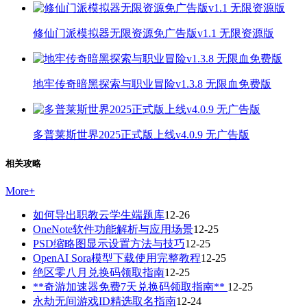
修仙门派模拟器无限资源免广告版v1.1 无限资源版
地牢传奇暗黑探索与职业冒险v1.3.8 无限血免费版
多普莱斯世界2025正式版上线v4.0.9 无广告版
相关攻略
More
+
如何导出职教云学生端题库
12-26
OneNote软件功能解析与应用场景
12-25
PSD缩略图显示设置方法与技巧
12-25
OpenAI Sora模型下载使用完整教程
12-25
绝区零八月兑换码领取指南
12-25
**奇游加速器免费7天兑换码领取指南**
12-25
永劫无间游戏ID精选取名指南
12-24