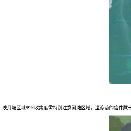
映月坡区域89%收集度需特别注意河滩区域，湿漉漉的信件