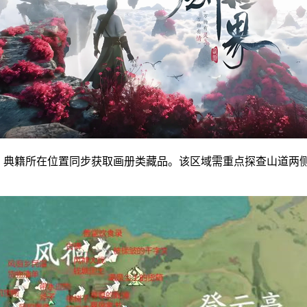
主》典籍所在位置同步获取画册类藏品。该区域需重点探查山道两