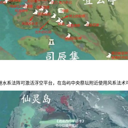
谜水系法阵可激活浮空平台，在岛屿中央祭坛附近使用风系法术