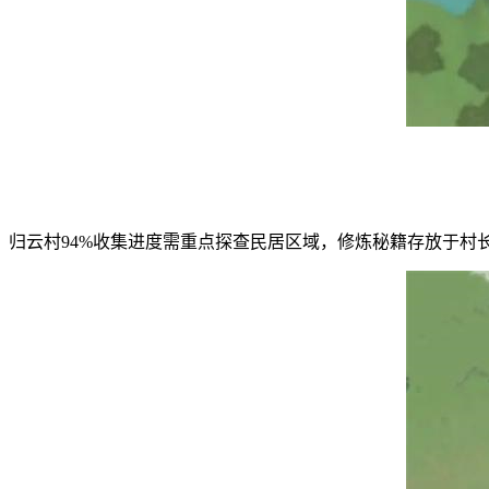
归云村94%收集进度需重点探查民居区域，修炼秘籍存放于