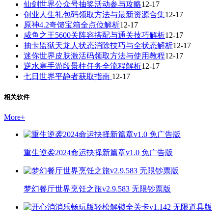
仙剑世界公众号抽奖活动参与攻略
12-17
创业人生礼包码领取方法与最新资源合集
12-17
原神4.2奇馈宝箱全点位解析
12-17
咸鱼之王5600关阵容搭配与通关技巧解析
12-17
抽卡监狱天龙人状态消除技巧与全状态解析
12-17
迷你世界皮肤激活码领取方法与使用教程
12-17
逆水寒手游段景柱任务全流程解析
12-17
七日世界平静者获取指南
12-17
相关软件
More
+
重生逆袭2024命运抉择新篇章v1.0 免广告版
梦幻餐厅世界烹饪之旅v2.9.583 无限钞票版