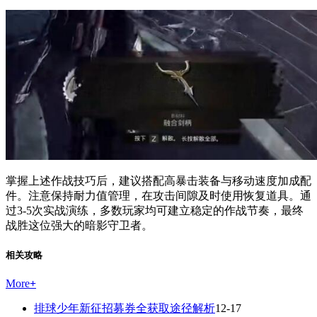
掌握上述作战技巧后，建议搭配高暴击装备与移动速度加成配
件。注意保持耐力值管理，在攻击间隙及时使用恢复道具。通
过3-5次实战演练，多数玩家均可建立稳定的作战节奏，最终
战胜这位强大的暗影守卫者。
相关攻略
More
+
排球少年新征招募券全获取途径解析
12-17