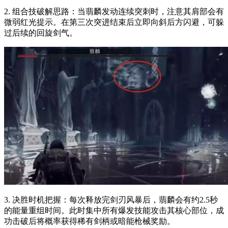
2. 组合技破解思路：当翡麟发动连续突刺时，注意其肩部会有
微弱红光提示。在第三次突进结束后立即向斜后方闪避，可躲
过后续的回旋剑气。
3. 决胜时机把握：每次释放完剑刃风暴后，翡麟会有约2.5秒
的能量重组时间。此时集中所有爆发技能攻击其核心部位，成
功击破后将概率获得稀有剑柄或暗能枪械奖励。