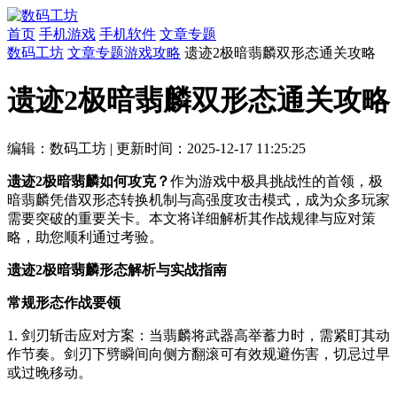
首页
手机游戏
手机软件
文章专题
数码工坊
文章专题
游戏攻略
遗迹2极暗翡麟双形态通关攻略
遗迹2极暗翡麟双形态通关攻略
编辑：数码工坊
|
更新时间：2025-12-17 11:25:25
遗迹2极暗翡麟如何攻克？
作为游戏中极具挑战性的首领，极
暗翡麟凭借双形态转换机制与高强度攻击模式，成为众多玩家
需要突破的重要关卡。本文将详细解析其作战规律与应对策
略，助您顺利通过考验。
遗迹2极暗翡麟形态解析与实战指南
常规形态作战要领
1. 剑刃斩击应对方案：当翡麟将武器高举蓄力时，需紧盯其动
作节奏。剑刃下劈瞬间向侧方翻滚可有效规避伤害，切忌过早
或过晚移动。