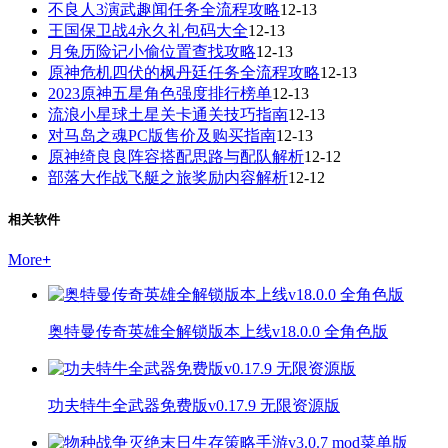
不良人3演武趣闻任务全流程攻略
12-13
王国保卫战4永久礼包码大全
12-13
月兔历险记小偷位置查找攻略
12-13
原神危机四伏的枫丹廷任务全流程攻略
12-13
2023原神五星角色强度排行榜单
12-13
流浪小星球土星关卡通关技巧指南
12-13
对马岛之魂PC版售价及购买指南
12-13
原神绮良良阵容搭配思路与配队解析
12-12
部落大作战飞艇之旅奖励内容解析
12-12
相关软件
More
+
奥特曼传奇英雄全解锁版本上线v18.0.0 全角色版
功夫特牛全武器免费版v0.17.9 无限资源版