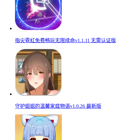
指尖霓虹免费畅玩无限续命v1.1.11 无需认证版
守护姐姐的温馨家庭物语v1.0.26 最新版