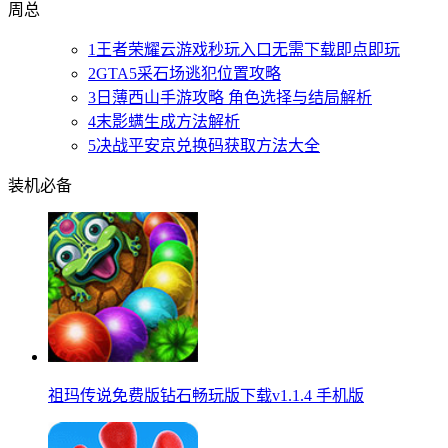
周
总
1
王者荣耀云游戏秒玩入口无需下载即点即玩
2
GTA5采石场逃犯位置攻略
3
日薄西山手游攻略 角色选择与结局解析
4
末影螨生成方法解析
5
决战平安京兑换码获取方法大全
装机必备
祖玛传说免费版钻石畅玩版下载v1.1.4 手机版