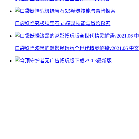
口袋妖怪究极绿宝石5.5精灵技能与冒险探索
口袋妖怪漆黑的魅影畅玩版全世代精灵解锁v2021.06 中
穹顶守护者无广告畅玩版下载v3.0.3最新版
暗影冒险动作手游免费畅玩v1.0.19 免广告版
口袋妖怪蓝宝石安卓汉化版下载v2021.12 无限神奇糖果版