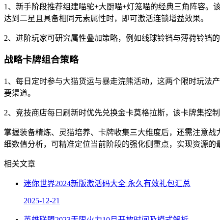
1、新手阶段推荐组建喵驼+大厨喵+灯笼喵的经典三角阵容
达到二星且具备相同元素属性时，即可激活连锁增益效果。
2、进阶玩家可研究属性叠加策略，例如线球铃铛与薄荷铃铛
战略卡牌组合策略
1、每日定时参与大猫货运与暴走浣熊活动，这两个限时玩法产
要渠道。
2、竞技商店每日刷新时优先兑换金卡莫格拉斯，该卡牌集控
掌握装备精炼、灵猫培养、卡牌收集三大维度后，还需注意战
细数值分析，可精准定位当前阶段的强化侧重点，实现资源的
相关文章
迷你世界2024新版激活码大全 永久有效礼包汇总
2025-12-21
英雄联盟2023无限火力10月开放时间及模式解析