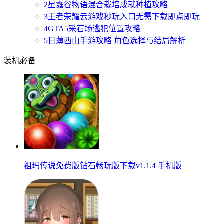
2
星露谷物语混合栽培成就种植攻略
3
王者荣耀云游戏秒玩入口无需下载即点即玩
4
GTA5采石场逃犯位置攻略
5
日薄西山手游攻略 角色选择与结局解析
装机必备
祖玛传说免费版钻石畅玩版下载v1.1.4 手机版