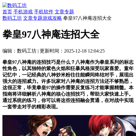
首页
手机游戏
手机软件
文章专题
数码工坊
文章专题
游戏攻略
拳皇97八神庵连招大全
拳皇97八神庵连招大全
编辑：数码工坊
|
更新时间：2025-12-18 12:04:25
拳皇97八神庵的连招技巧是什么？八神庵作为拳皇系列的标志
性角色，以其独特的紫色火焰和狂暴风格深受玩家喜爱。童年
记忆中，一记经典的八神炒米粉往往能瞬间终结对手，展现出
强大的连招威力。许多玩家对八神庵的连招方法还不够熟悉，
这很正常，毕竟拳皇97的操作需要反复练习才能掌握精髓。本
指南将详细解析八神庵的核心连招技巧，帮助大家快速上手。
通过系统的练习，你可以将这些连招融会贯通，在对战中实现
一套带走对手的精彩表现。