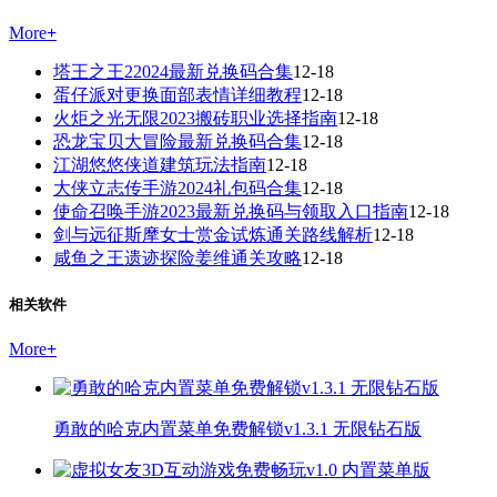
More
+
塔王之王22024最新兑换码合集
12-18
蛋仔派对更换面部表情详细教程
12-18
火炬之光无限2023搬砖职业选择指南
12-18
恐龙宝贝大冒险最新兑换码合集
12-18
江湖悠悠侠道建筑玩法指南
12-18
大侠立志传手游2024礼包码合集
12-18
使命召唤手游2023最新兑换码与领取入口指南
12-18
剑与远征斯摩女士赏金试炼通关路线解析
12-18
咸鱼之王遗迹探险姜维通关攻略
12-18
相关软件
More
+
勇敢的哈克内置菜单免费解锁v1.3.1 无限钻石版