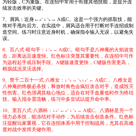
为轻版，C为重版。在连招中常用于衔接其他技能，是提升连
续攻击效率的关键。
7、屑风：近身←↙↓↘→ A或C。这是一个强力的抓取技，能
将对手甩向后方。在实战中，屑风适合用于打断对手连招或制
造空间。练习时注意近身时机，确保指令输入无误，以避免失
误。
8、百八式·暗勾手：↓↘→ A或C。暗勾手是八神庵的火焰波攻
击，距离远且速度快。红色标注突显其重要性，在连招中可作
为远程起手或压制手段。A键版速度更快，C键版伤害更高，
根据战况灵活选择。
9、禁千二百十一式·八稚女：↓↘→↘↓↙← A或C 。八稚女是
八神庵的终极必杀技，释放时角色会疯狂攻击对手，造成毁灭
性伤害。红色强调其核心地位，适合在对手血量低时作为终结
技。输入指令需流畅，练习中多尝试以提升命中率。
10、里百八式·八酒杯：↓↙←↙↓↘→ A或C。八酒杯是另一个
强力必杀技，能冻结对手动作，为后续攻击创造条件。红色标
注提醒玩家重视，它在连招体系中用于控制战局，尤其在高难
度对战中发挥关键作用。