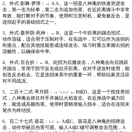
2、外式·影舞·梦弹：→ A A。这一招是八神庵的快速突进攻
击，第一击为轻拳，第二击为追加伤害。在近距离缠斗中非常
有效，能打断对手的节奏。使用时注意时机，避免被反击，是
连招起手的基础招式之一。
3、外式·轰斧阴·死神：→ B。这是一个中距离的踢击招式，
动作迅猛，适合用于压制对手。在实战中，它可以作为连招的
衔接点，配合其他技能形成连续攻击。练习时重点掌握出招的
流畅性，以确保命中率。
4、外式·百合折：← B。此招为后撤攻击，八神庵会向后跳跃
并踢击，常用于防守反击或拉开距离。在对手进攻时使用，能
创造反击机会。它是连招体系中的重要一环，帮助玩家灵活应
对不同战况。
5、二百十二式·琴月阴：→↘↓↙← B或D。这是一个投技类招
式，八神庵会抓住对手并施以火焰攻击。在近身战中威力巨
大，能造成高额伤害。使用时需精准输入指令，适合在连招末
尾作为终结技。
6、百二十七式·葵花：↓↙← A或C。葵花是八神庵的招牌连
击，动作华丽且伤害可观。输入A或C键可调整攻击范围，A