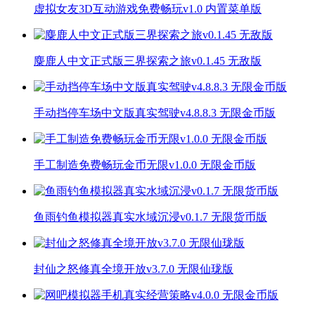
虚拟女友3D互动游戏免费畅玩v1.0 内置菜单版
麋鹿人中文正式版三界探索之旅v0.1.45 无敌版
手动挡停车场中文版真实驾驶v4.8.8.3 无限金币版
手工制造免费畅玩金币无限v1.0.0 无限金币版
鱼雨钓鱼模拟器真实水域沉浸v0.1.7 无限货币版
封仙之怒修真全境开放v3.7.0 无限仙珑版