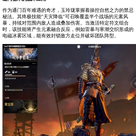
作为通门百年难遇的奇才，玉玲珑掌握着操控自然之力的禁忌
秘法。其终极技能"天灾降临"可召唤覆盖半个战场的元素风
暴，持续对范围内敌人造成叠加伤害。当激活特定符文组合
时，该技能将产生元素融合反应，例如雷暴与寒潮交织形成的
电磁冰雾区域，能有效封锁敌方走位并破坏团队阵型。