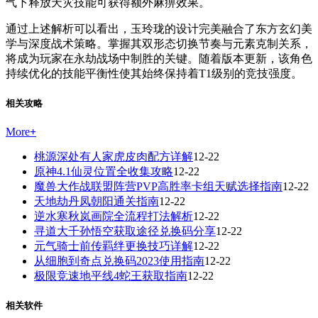
气下释放天灾技能可获得额外麻痹效果。
通过上述解析可以看出，玉玲珑的设计完美融合了东方玄幻美
学与深度战术策略。掌握其双形态切换节奏与元素克制关系，
将成为玩家在永劫战场中制胜的关键。随着版本更新，该角色
持续优化的技能平衡性使其始终保持着T1级别的竞技强度。
相关攻略
More
+
桃源深处有人家虎皮肉配方详解
12-22
原神4.1仙灵位置全收集攻略
12-22
魔兽大作战联盟阵营PVP高胜率卡组天赋选择指南
12-22
天地劫丹凤朝阳通关指南
12-22
逆水寒秋岚画院全流程打法解析
12-22
寻道大千孙悟空获取途径兑换码分享
12-22
元气骑士前传羁绊更换技巧详解
12-22
从细胞到奇点兑换码2023使用指南
12-22
极限竞速地平线4蛇王获取指南
12-22
相关软件