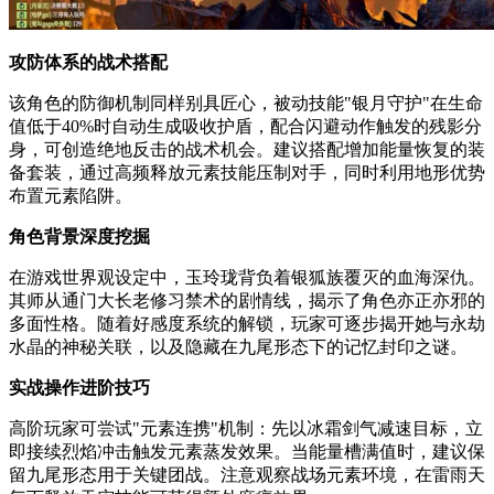
攻防体系的战术搭配
该角色的防御机制同样别具匠心，被动技能"银月守护"在生命
值低于40%时自动生成吸收护盾，配合闪避动作触发的残影分
身，可创造绝地反击的战术机会。建议搭配增加能量恢复的装
备套装，通过高频释放元素技能压制对手，同时利用地形优势
布置元素陷阱。
角色背景深度挖掘
在游戏世界观设定中，玉玲珑背负着银狐族覆灭的血海深仇。
其师从通门大长老修习禁术的剧情线，揭示了角色亦正亦邪的
多面性格。随着好感度系统的解锁，玩家可逐步揭开她与永劫
水晶的神秘关联，以及隐藏在九尾形态下的记忆封印之谜。
实战操作进阶技巧
高阶玩家可尝试"元素连携"机制：先以冰霜剑气减速目标，立
即接续烈焰冲击触发元素蒸发效果。当能量槽满值时，建议保
留九尾形态用于关键团战。注意观察战场元素环境，在雷雨天