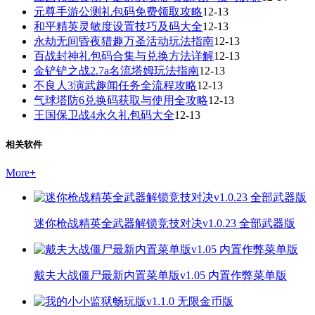
元尊手游公测礼包码免费领取攻略
12-13
和平精英灵敏度设置技巧及码大全
12-13
永劫无间昏夜猎趣万圣活动玩法指南
12-13
百战封神礼包码合集与兑换方法详解
12-13
金铲铲之战2.7a名流塔姆玩法指南
12-13
不良人3演武趣闻任务全流程攻略
12-13
气球塔防6兑换码获取与使用全攻略
12-13
王国保卫战4永久礼包码大全
12-13
相关软件
More
+
迷你枪战精英全武器解锁竞技对决v1.0.23 全部武器版
戴夫大战僵尸最新内置菜单版v1.05 内置作弊菜单版