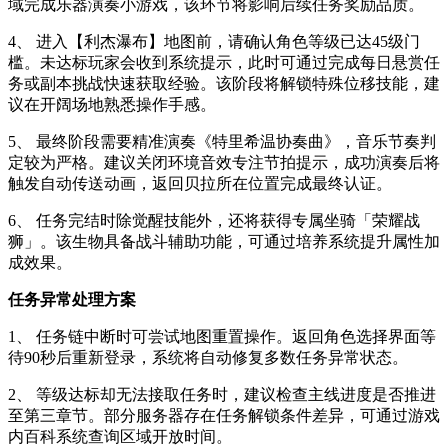
域完成乐器演奏小游戏，该环节将影响后续任务奖励品质。
4、 进入【利杰瀑布】地图前，请确认角色等级已达45级门
槛。未达标玩家会收到系统提示，此时可通过完成每日悬赏任
务或副本挑战快速获取经验。该阶段将解锁特殊位移技能，建
议在开阔场地熟悉操作手感。
5、 最终阶段需要精准演奏《特里希温协奏曲》，音乐节奏判
定较为严格。建议关闭环境音效专注节拍提示，成功演奏后将
触发自动传送动画，返回贝拉所在位置完成最终认证。
6、 任务完结时除觉醒技能外，还将获得专属坐骑「荣耀战
狮」。该生物具备战斗辅助功能，可通过培养系统提升属性加
成效果。
任务异常处理方案
1、 任务链中断时可尝试地图重置操作。返回角色选择界面等
待90秒后重新登录，系统将自动修复多数任务异常状态。
2、 等级达标却无法接取任务时，建议检查主线进度是否推进
至第三章节。部分服务器存在任务解锁条件差异，可通过游戏
内百科系统查询区域开放时间。