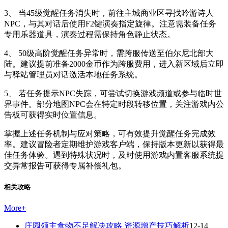
3、 当45级觉醒任务消失时，前往主城商业区寻找吟游诗人
NPC，与其对话后使用F2键演奏指定旋律。注意需装备任务
专用乐器道具，演奏过程需保持角色静止状态。
4、 50级高阶觉醒任务异常时，需跨服传送至伯尔尼北部大
陆。建议提前准备2000金币作为跨服费用，进入新区域后立即
与驿站管理员对话激活本地任务系统。
5、 若任务提示NPC失踪，可尝试切换游戏频道或参与临时世
界事件。部分地图NPC会在特定时段转移位置，关注游戏内公
告板可获得实时位置信息。
掌握上述任务机制与应对策略，可有效提升觉醒任务完成效
率。建议冒险者定期维护游戏客户端，保持版本更新以获得最
佳任务体验。遇到特殊状况时，及时使用游戏内置客服系统提
交异常报告可获得专属补偿礼包。
相关攻略
More
+
庄园领主食物不足解决攻略 资源增产技巧解析
12-14