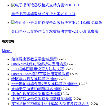
电子书阅读器双格式支持方案v9.0.1131
金山企业云盘协作安全双效解决方案v2.1.0.68 免费版
相关攻略
More
+
如何导出职教云学生端题库
12-26
OneNote软件功能解析与应用场景
12-25
PSD缩略图显示设置方法与技巧
12-25
OpenAI Sora模型下载使用完整教程
12-25
绝区零八月兑换码领取指南
12-25
**奇游加速器免费7天兑换码领取指南**
12-25
永劫无间游戏ID精选取名指南
12-24
原神白铁矿高效采集路线指南
12-24
原神锖假龙钓鱼攻略及刷新机制详解
12-24
实况足球2023年6月兑换码输入位置及获取方法
12-24