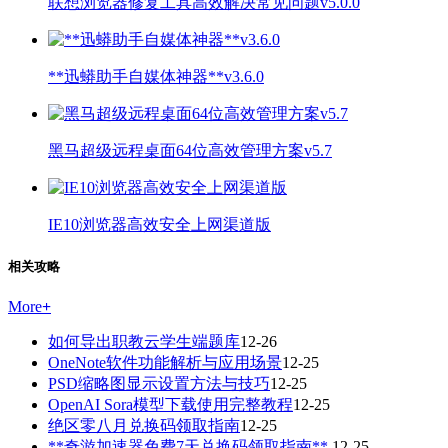
联想浏览器修复工具高效解决常见问题v5.0.0
**迅蟒助手自媒体神器**v3.6.0
黑马超级远程桌面64位高效管理方案v5.7
IE10浏览器高效安全上网渠道版
相关攻略
More
+
如何导出职教云学生端题库
12-26
OneNote软件功能解析与应用场景
12-25
PSD缩略图显示设置方法与技巧
12-25
OpenAI Sora模型下载使用完整教程
12-25
绝区零八月兑换码领取指南
12-25
**奇游加速器免费7天兑换码领取指南**
12-25